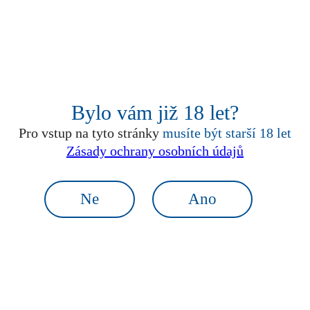
Bylo vám již 18 let?
Pro vstup na tyto stránky
musíte být starší 18 let
Radler 0,0 %
Zásady ochrany osobních údajů
brusinka a rybíz
Ne
Ano