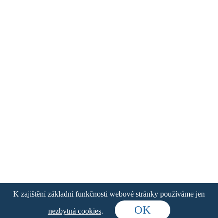
Radler 0,0 %
citron
Zásady používání souborů cookie
Zásady ochrany osobních údajů
Všechna
Alkoholická
Nealkoholická
K zajištění základní funkčnosti webové stránky používáme jen
piva
OK
nezbytná cookies
.