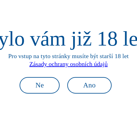
ylo vám již 18 le
, stylový.
Pro vstup na tyto stránky
musíte být starší 18 let
Zásady ochrany osobních údajů
Zlatopramen Soulad.
Ne
Ano