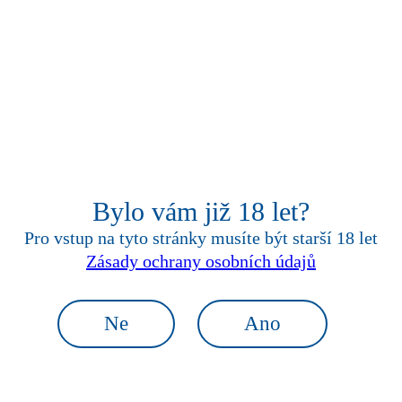
podávejte
chlazené
Bylo vám již 18 let?
Pro vstup na tyto stránky
musíte být starší 18 let
ani
Zásady ochrany osobních údajů
kapka
alkoholu
Ne
Ano
bez
sladidel