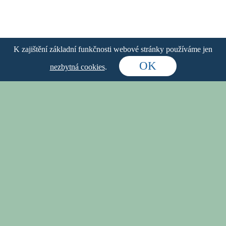
vyvážený, stylový.
To je nový Zlatopramen Soulad.
K zajištění základní funkčnosti webové stránky používáme jen
OK
nezbytná cookies
.
Osvěžující, vyvážená chuť ovoce a
bylin pro chvíle, kdy si po dni plném
povinností dopřejete klid a návrat k
sobě. Vaše každodenní stylová
odměna s 0,0 % alkoholu.
Zlatopramen Soulad 0,0 % s příchutí malina,