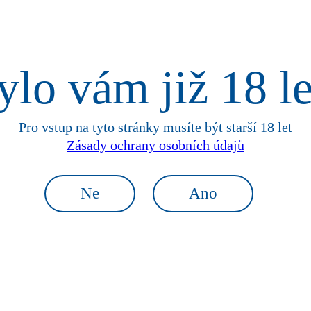
ylo vám již 18 le
, stylový.
Pro vstup na tyto stránky
musíte být starší 18 let
Zásady ochrany osobních údajů
Zlatopramen Soulad.
Ne
Ano