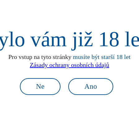
ylo vám již 18 le
,0 %
Pro vstup na tyto stránky
musíte být starší 18 let
Zásady ochrany osobních údajů
ový květ a máta
Ne
Ano