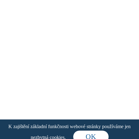
Radler 0,0 %
Grapefruit
K zajištění základní funkčnosti webové stránky používáme jen
OK
nezbytná cookies
.